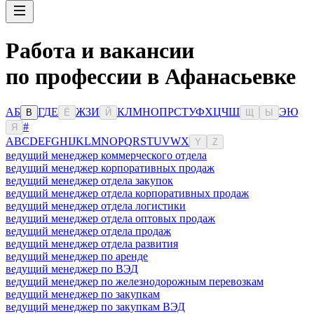
Работа и вакансии
по профессии в Афанасьевке
А
Б
Г
Д
Е
Ж
З
И
К
Л
М
Н
О
П
Р
С
Т
У
Ф
Х
Ц
Ч
Ш
Э
Ю
В
Ё
Й
Щ
Ы
#
Я
A
B
C
D
E
F
G
H
I
J
K
L
M
N
O
P
Q
R
S
T
U
V
W
X
Y
Z
ведущий менеджер коммерческого отдела
ведущий менеджер корпоративных продаж
ведущий менеджер отдела закупок
ведущий менеджер отдела корпоративных продаж
ведущий менеджер отдела логистики
ведущий менеджер отдела оптовых продаж
ведущий менеджер отдела продаж
ведущий менеджер отдела развития
ведущий менеджер по аренде
ведущий менеджер по ВЭД
ведущий менеджер по железнодорожным перевозкам
ведущий менеджер по закупкам
ведущий менеджер по закупкам ВЭД