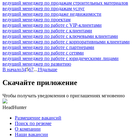
ведущий менеджер по продажам строительных материалов
ведущий менеджер по продажам услуг
ведущий менеджер по продаже недвижимости
ведущий менеджер по проектам
ведущий менеджер по работе с VIP-клиентами
ведущий менеджер по работе с клиентами
ведущий менеджер по работе с ключевыми клиентами
ведущий менеджер по работе с корпоративными клиентами
ведущий менеджер по работе с партнерами
ведущий менеджер по работе с сетями
ведущий менеджер по работе с юридическими лицами
ведущий менеджер по развитию
В начало
3
4
5
6
7
...
19
дальше
Скачайте приложение
Чтобы получать уведомления о приглашениях мгновенно
HeadHunter
Размещение вакансий
Поиск по резюме
О компании
Наши вакансии