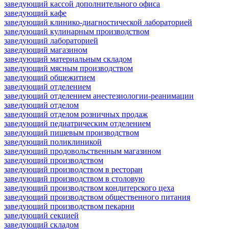
заведующий кассой дополнительного офиса
заведующий кафе
заведующий клинико-диагностической лабораторией
заведующий кулинарным производством
заведующий лабораторией
заведующий магазином
заведующий материальным складом
заведующий мясным производством
заведующий общежитием
заведующий отделением
заведующий отделением анестезиологии-реанимации
заведующий отделом
заведующий отделом розничных продаж
заведующий педиатрическим отделением
заведующий пищевым производством
заведующий поликлиникой
заведующий продовольственным магазином
заведующий производством
заведующий производством в ресторан
заведующий производством в столовую
заведующий производством кондитерского цеха
заведующий производством общественного питания
заведующий производством пекарни
заведующий секцией
заведующий складом