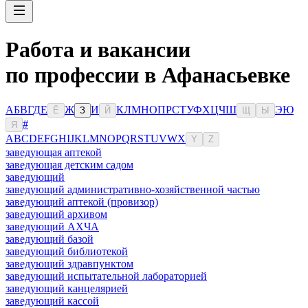
Работа и вакансии
по профессии в Афанасьевке
А
Б
В
Г
Д
Е
Ж
И
К
Л
М
Н
О
П
Р
С
Т
У
Ф
Х
Ц
Ч
Ш
Э
Ю
Ё
З
Й
Щ
Ы
#
Я
A
B
C
D
E
F
G
H
I
J
K
L
M
N
O
P
Q
R
S
T
U
V
W
X
Y
Z
заведующая аптекой
заведующая детским садом
заведующий
заведующий административно-хозяйственной частью
заведующий аптекой (провизор)
заведующий архивом
заведующий АХЧА
заведующий базой
заведующий библиотекой
заведующий здравпунктом
заведующий испытательной лабораторией
заведующий канцелярией
заведующий кассой