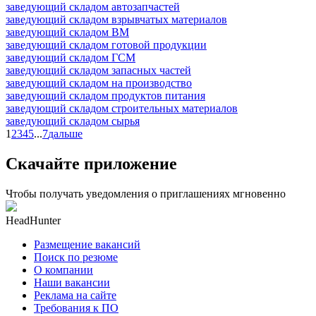
заведующий складом автозапчастей
заведующий складом взрывчатых материалов
заведующий складом ВМ
заведующий складом готовой продукции
заведующий складом ГСМ
заведующий складом запасных частей
заведующий складом на производство
заведующий складом продуктов питания
заведующий складом строительных материалов
заведующий складом сырья
1
2
3
4
5
...
7
дальше
Скачайте приложение
Чтобы получать уведомления о приглашениях мгновенно
HeadHunter
Размещение вакансий
Поиск по резюме
О компании
Наши вакансии
Реклама на сайте
Требования к ПО