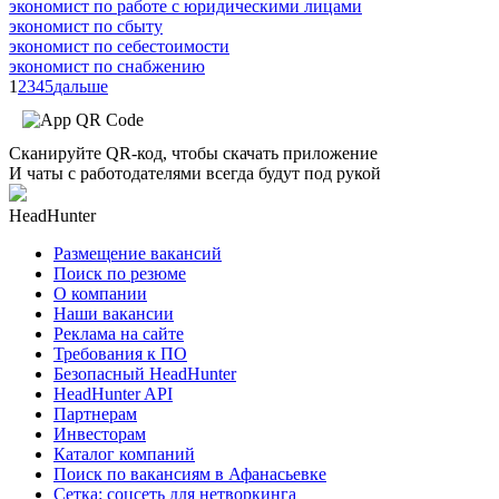
экономист по работе с юридическими лицами
экономист по сбыту
экономист по себестоимости
экономист по снабжению
1
2
3
4
5
дальше
Сканируйте QR-код, чтобы скачать приложение
И чаты с работодателями всегда будут под рукой
HeadHunter
Размещение вакансий
Поиск по резюме
О компании
Наши вакансии
Реклама на сайте
Требования к ПО
Безопасный HeadHunter
HeadHunter API
Партнерам
Инвесторам
Каталог компаний
Поиск по вакансиям в Афанасьевке
Сетка: соцсеть для нетворкинга