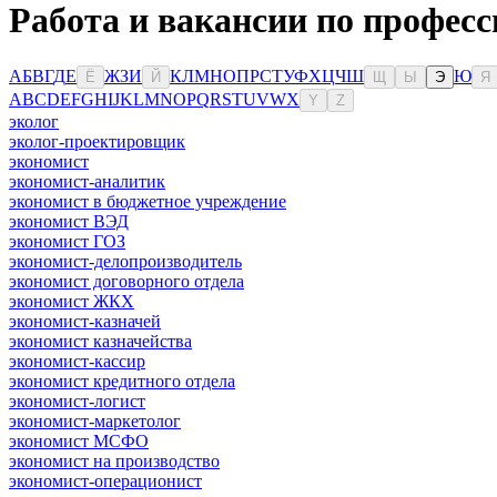
Работа и вакансии по професс
А
Б
В
Г
Д
Е
Ж
З
И
К
Л
М
Н
О
П
Р
С
Т
У
Ф
Х
Ц
Ч
Ш
Ю
Ё
Й
Щ
Ы
Э
Я
A
B
C
D
E
F
G
H
I
J
K
L
M
N
O
P
Q
R
S
T
U
V
W
X
Y
Z
эколог
эколог-проектировщик
экономист
экономист-аналитик
экономист в бюджетное учреждение
экономист ВЭД
экономист ГОЗ
экономист-делопроизводитель
экономист договорного отдела
экономист ЖКХ
экономист-казначей
экономист казначейства
экономист-кассир
экономист кредитного отдела
экономист-логист
экономист-маркетолог
экономист МСФО
экономист на производство
экономист-операционист