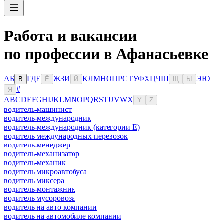
Работа и вакансии
по профессии в Афанасьевке
А
Б
Г
Д
Е
Ж
З
И
К
Л
М
Н
О
П
Р
С
Т
У
Ф
Х
Ц
Ч
Ш
Э
Ю
В
Ё
Й
Щ
Ы
#
Я
A
B
C
D
E
F
G
H
I
J
K
L
M
N
O
P
Q
R
S
T
U
V
W
X
Y
Z
водитель-машинист
водитель-международник
водитель-международник (категории Е)
водитель международных перевозок
водитель-менеджер
водитель-механизатор
водитель-механик
водитель микроавтобуса
водитель миксера
водитель-монтажник
водитель мусоровоза
водитель на авто компании
водитель на автомобиле компании