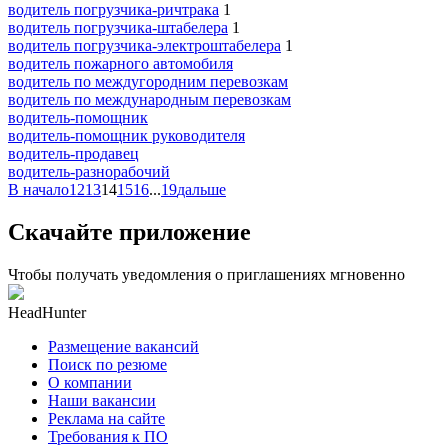
водитель погрузчика-ричтрака
1
водитель погрузчика-штабелера
1
водитель погрузчика-электроштабелера
1
водитель пожарного автомобиля
водитель по междугородним перевозкам
водитель по международным перевозкам
водитель-помощник
водитель-помощник руководителя
водитель-продавец
водитель-разнорабочий
В начало
12
13
14
15
16
...
19
дальше
Скачайте приложение
Чтобы получать уведомления о приглашениях мгновенно
HeadHunter
Размещение вакансий
Поиск по резюме
О компании
Наши вакансии
Реклама на сайте
Требования к ПО