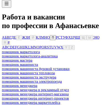
Работа и вакансии
по профессии в Афанасьевке
А
Б
В
Г
Д
Е
Ж
З
И
К
Л
М
Н
О
Р
С
Т
У
Ф
Х
Ц
Ч
Ш
Э
Ю
Ё
Й
П
Щ
Ы
#
Я
A
B
C
D
E
F
G
H
I
J
K
L
M
N
O
P
Q
R
S
T
U
V
W
X
Y
Z
помощник маркетолога
помощник маркетолога-аналитика
помощник мастера
помощник машиниста
помощник машиниста буровой установки
помощник машиниста тепловоза
помощник машиниста экструдера
помощник машиниста электропоезда
помощник менеджера
помощник менеджера в рекламный отдел
помощник менеджера интернет-магазина
помощник менеджера интернет-проектов
помощник менеджера маркетплейса