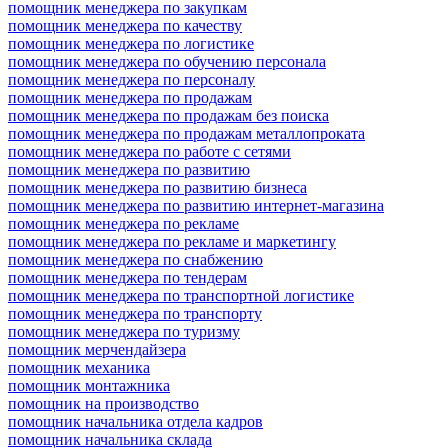
помощник менеджера по закупкам
помощник менеджера по качеству
помощник менеджера по логистике
помощник менеджера по обучению персонала
помощник менеджера по персоналу
помощник менеджера по продажам
помощник менеджера по продажам без поиска
помощник менеджера по продажам металлопроката
помощник менеджера по работе с сетями
помощник менеджера по развитию
помощник менеджера по развитию бизнеса
помощник менеджера по развитию интернет-магазина
помощник менеджера по рекламе
помощник менеджера по рекламе и маркетингу
помощник менеджера по снабжению
помощник менеджера по тендерам
помощник менеджера по транспортной логистике
помощник менеджера по транспорту
помощник менеджера по туризму
помощник мерчендайзера
помощник механика
помощник монтажника
помощник на производство
помощник начальника отдела кадров
помощник начальника склада