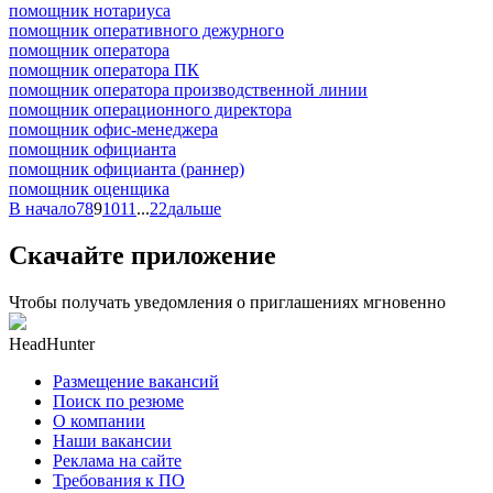
помощник нотариуса
помощник оперативного дежурного
помощник оператора
помощник оператора ПК
помощник оператора производственной линии
помощник операционного директора
помощник офис-менеджера
помощник официанта
помощник официанта (раннер)
помощник оценщика
В начало
7
8
9
10
11
...
22
дальше
Скачайте приложение
Чтобы получать уведомления о приглашениях мгновенно
HeadHunter
Размещение вакансий
Поиск по резюме
О компании
Наши вакансии
Реклама на сайте
Требования к ПО