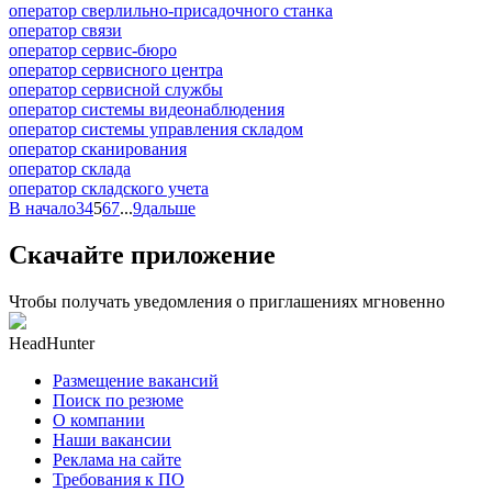
оператор сверлильно-присадочного станка
оператор связи
оператор сервис-бюро
оператор сервисного центра
оператор сервисной службы
оператор системы видеонаблюдения
оператор системы управления складом
оператор сканирования
оператор склада
оператор складского учета
В начало
3
4
5
6
7
...
9
дальше
Скачайте приложение
Чтобы получать уведомления о приглашениях мгновенно
HeadHunter
Размещение вакансий
Поиск по резюме
О компании
Наши вакансии
Реклама на сайте
Требования к ПО