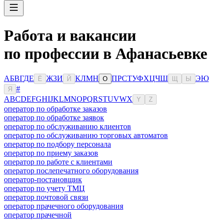
Работа и вакансии
по профессии в Афанасьевке
А
Б
В
Г
Д
Е
Ж
З
И
К
Л
М
Н
П
Р
С
Т
У
Ф
Х
Ц
Ч
Ш
Э
Ю
Ё
Й
О
Щ
Ы
#
Я
A
B
C
D
E
F
G
H
I
J
K
L
M
N
O
P
Q
R
S
T
U
V
W
X
Y
Z
оператор по обработке заказов
оператор по обработке заявок
оператор по обслуживанию клиентов
оператор по обслуживанию торговых автоматов
оператор по подбору персонала
оператор по приему заказов
оператор по работе с клиентами
оператор послепечатного оборудования
оператор-постановщик
оператор по учету ТМЦ
оператор почтовой связи
оператор прачечного оборудования
оператор прачечной