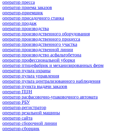
оператор пресса
оператор приема заказов
оператор-приемщик
оператор присадочного станка
оператор продаж
оператор производства
оператор производственного оборудования
оператор производственного процесса
оператор производственного участка
оператор производственной линии
оператор производство асфальтобетона
оператор профессиональной уборки
оператор птицефабрик и механизированных ферм
оператор пульта охраны
оператор пульта управления
оператор пульта централизованного наблюдения
оператор пункта выдачи заказов
оператор ПЦН
оператор расфасовочно-упаковочного автомата
оператор РБУ
оператор-регистратор
оператор резальной машины
оператор сайта
оператор сборочной линии
оператор-сборщик