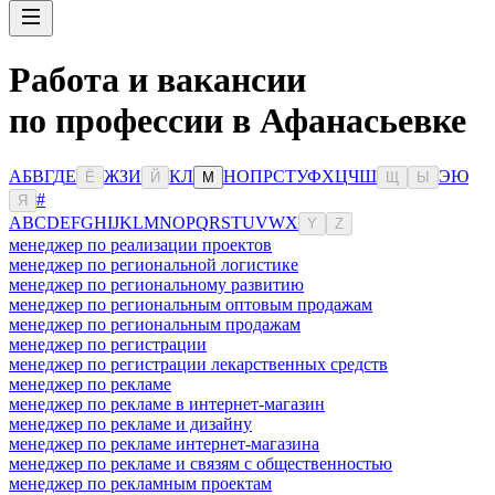
Работа и вакансии
по профессии в Афанасьевке
А
Б
В
Г
Д
Е
Ж
З
И
К
Л
Н
О
П
Р
С
Т
У
Ф
Х
Ц
Ч
Ш
Э
Ю
Ё
Й
М
Щ
Ы
#
Я
A
B
C
D
E
F
G
H
I
J
K
L
M
N
O
P
Q
R
S
T
U
V
W
X
Y
Z
менеджер по реализации проектов
менеджер по региональной логистике
менеджер по региональному развитию
менеджер по региональным оптовым продажам
менеджер по региональным продажам
менеджер по регистрации
менеджер по регистрации лекарственных средств
менеджер по рекламе
менеджер по рекламе в интернет-магазин
менеджер по рекламе и дизайну
менеджер по рекламе интернет-магазина
менеджер по рекламе и связям с общественностью
менеджер по рекламным проектам