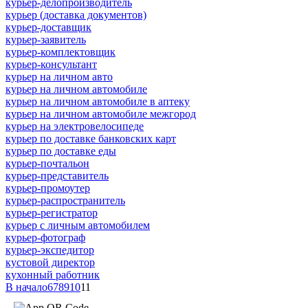
курьер-делопроизводитель
курьер (доставка документов)
курьер-доставщик
курьер-заявитель
курьер-комплектовщик
курьер-консультант
курьер на личном авто
курьер на личном автомобиле
курьер на личном автомобиле в аптеку
курьер на личном автомобиле межгород
курьер на электровелосипеде
курьер по доставке банковских карт
курьер по доставке еды
курьер-почтальон
курьер-представитель
курьер-промоутер
курьер-распространитель
курьер-регистратор
курьер с личным автомобилем
курьер-фотограф
курьер-экспедитор
кустовой директор
кухонный работник
В начало
6
7
8
9
10
11