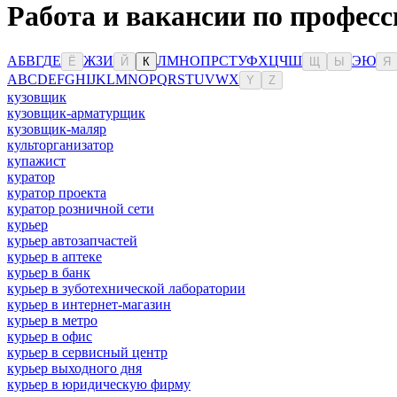
Работа и вакансии по професс
А
Б
В
Г
Д
Е
Ж
З
И
Л
М
Н
О
П
Р
С
Т
У
Ф
Х
Ц
Ч
Ш
Э
Ю
Ё
Й
К
Щ
Ы
Я
A
B
C
D
E
F
G
H
I
J
K
L
M
N
O
P
Q
R
S
T
U
V
W
X
Y
Z
кузовщик
кузовщик-арматурщик
кузовщик-маляр
культорганизатор
купажист
куратор
куратор проекта
куратор розничной сети
курьер
курьер автозапчастей
курьер в аптеке
курьер в банк
курьер в зуботехнической лаборатории
курьер в интернет-магазин
курьер в метро
курьер в офис
курьер в сервисный центр
курьер выходного дня
курьер в юридическую фирму