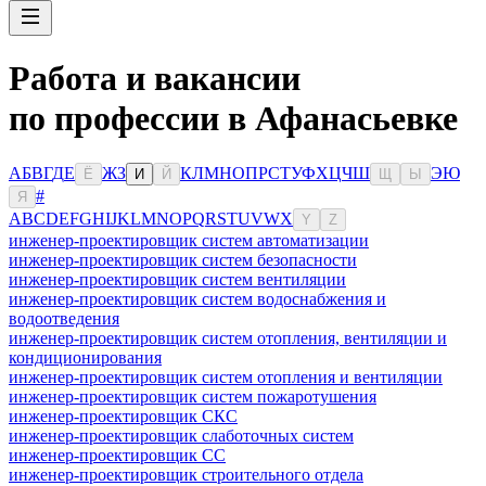
Работа и вакансии
по профессии в Афанасьевке
А
Б
В
Г
Д
Е
Ж
З
К
Л
М
Н
О
П
Р
С
Т
У
Ф
Х
Ц
Ч
Ш
Э
Ю
Ё
И
Й
Щ
Ы
#
Я
A
B
C
D
E
F
G
H
I
J
K
L
M
N
O
P
Q
R
S
T
U
V
W
X
Y
Z
инженер-проектировщик систем автоматизации
инженер-проектировщик систем безопасности
инженер-проектировщик систем вентиляции
инженер-проектировщик систем водоснабжения и
водоотведения
инженер-проектировщик систем отопления, вентиляции и
кондиционирования
инженер-проектировщик систем отопления и вентиляции
инженер-проектировщик систем пожаротушения
инженер-проектировщик СКС
инженер-проектировщик слаботочных систем
инженер-проектировщик СС
инженер-проектировщик строительного отдела