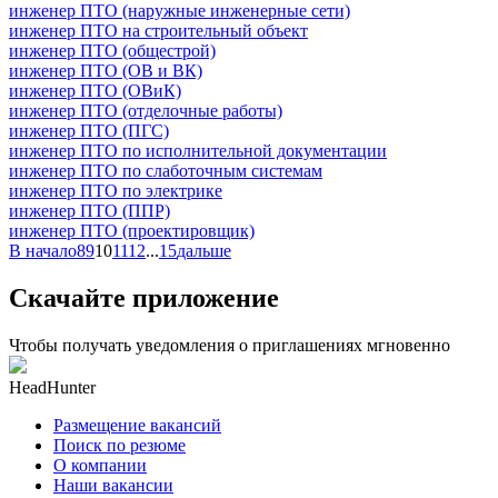
инженер ПТО (наружные инженерные сети)
инженер ПТО на строительный объект
инженер ПТО (общестрой)
инженер ПТО (ОВ и ВК)
инженер ПТО (ОВиК)
инженер ПТО (отделочные работы)
инженер ПТО (ПГС)
инженер ПТО по исполнительной документации
инженер ПТО по слаботочным системам
инженер ПТО по электрике
инженер ПТО (ППР)
инженер ПТО (проектировщик)
В начало
8
9
10
11
12
...
15
дальше
Скачайте приложение
Чтобы получать уведомления о приглашениях мгновенно
HeadHunter
Размещение вакансий
Поиск по резюме
О компании
Наши вакансии