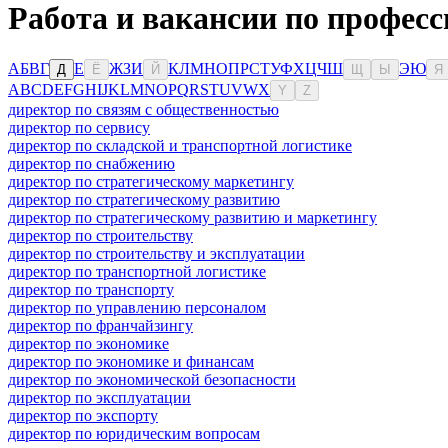
Работа и вакансии по професс
А
Б
В
Г
Е
Ж
З
И
К
Л
М
Н
О
П
Р
С
Т
У
Ф
Х
Ц
Ч
Ш
Э
Ю
Д
Ё
Й
Щ
Ы
Я
A
B
C
D
E
F
G
H
I
J
K
L
M
N
O
P
Q
R
S
T
U
V
W
X
Y
Z
директор по связям с общественностью
директор по сервису
директор по складской и транспортной логистике
директор по снабжению
директор по стратегическому маркетингу
директор по стратегическому развитию
директор по стратегическому развитию и маркетингу
директор по строительству
директор по строительству и эксплуатации
директор по транспортной логистике
директор по транспорту
директор по управлению персоналом
директор по франчайзингу
директор по экономике
директор по экономике и финансам
директор по экономической безопасности
директор по эксплуатации
директор по экспорту
директор по юридическим вопросам