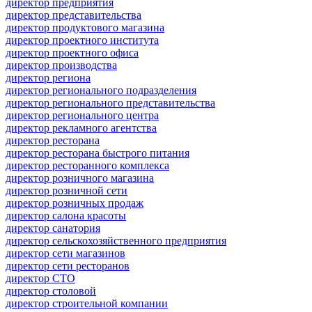
директор предприятия
директор представительства
директор продуктового магазина
директор проектного института
директор проектного офиса
директор производства
директор региона
директор регионального подразделения
директор регионального представительства
директор регионального центра
директор рекламного агентства
директор ресторана
директор ресторана быстрого питания
директор ресторанного комплекса
директор розничного магазина
директор розничной сети
директор розничных продаж
директор салона красоты
директор санатория
директор сельскохозяйственного предприятия
директор сети магазинов
директор сети ресторанов
директор СТО
директор столовой
директор строительной компании