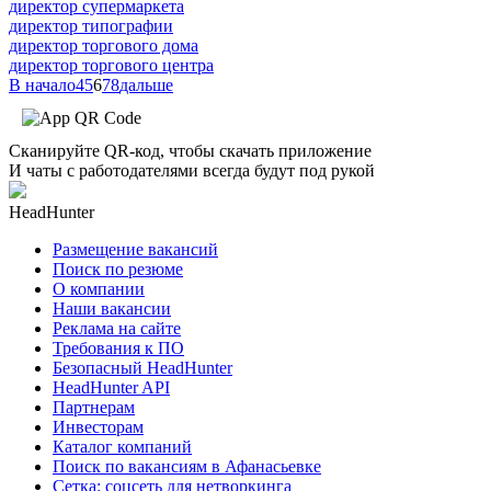
директор супермаркета
директор типографии
директор торгового дома
директор торгового центра
В начало
4
5
6
7
8
дальше
Сканируйте QR-код, чтобы скачать приложение
И чаты с работодателями всегда будут под рукой
HeadHunter
Размещение вакансий
Поиск по резюме
О компании
Наши вакансии
Реклама на сайте
Требования к ПО
Безопасный HeadHunter
HeadHunter API
Партнерам
Инвесторам
Каталог компаний
Поиск по вакансиям в Афанасьевке
Сетка: соцсеть для нетворкинга