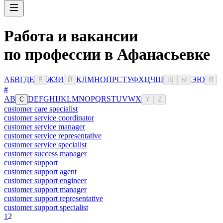
Работа и вакансии
по профессии в Афанасьевке
А
Б
В
Г
Д
Е
Ж
З
И
К
Л
М
Н
О
П
Р
С
Т
У
Ф
Х
Ц
Ч
Ш
Э
Ю
Ё
Й
Щ
Ы
Я
#
A
B
D
E
F
G
H
I
J
K
L
M
N
O
P
Q
R
S
T
U
V
W
X
C
Y
Z
customer care specialist
customer service coordinator
customer service manager
customer service representative
customer service specialist
customer success manager
customer support
customer support agent
customer support engineer
customer support manager
customer support representative
customer support specialist
1
2