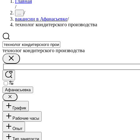
Главная
/
/
...
вакансии в Афанасьевке
/
технолог кондитерского производства
технолог кондитерского производства
Афанасьевка
График
Рабочие часы
Опыт
Тип занятости