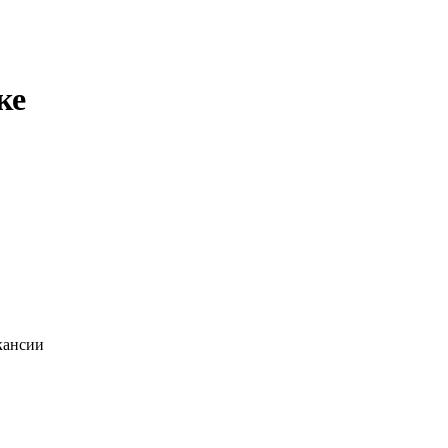
ке
кансии