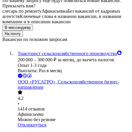
По вашему запросу ещё будут появляться новые вакансии.
Присылать вам?
слесарь по ремонту
Афанасьевка
Без вакансий от кадровых
агентств
Ключевые слова в названии вакансии, в названии
компании и в описании вакансии
В мессенджер
На почту
Вакансии по похожим запросам
Тракторист сельскохозяйственного производства
200 000
–
300 000
₽
за месяц,
до вычета налогов
Опыт 1-3 года
Выплаты: Раз в месяц
ООО
«РУСАГРО», Сельскохозяйственное бизнес-
направление
4.2
•
1414
отзывов
Афанасьевка
Можно без резюме
Откликнуться