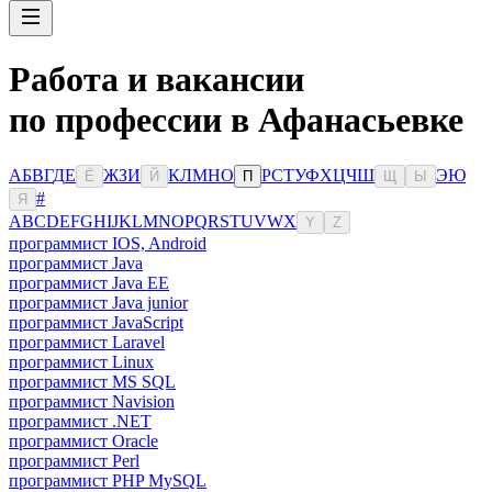
Работа и вакансии
по профессии в Афанасьевке
А
Б
В
Г
Д
Е
Ж
З
И
К
Л
М
Н
О
Р
С
Т
У
Ф
Х
Ц
Ч
Ш
Э
Ю
Ё
Й
П
Щ
Ы
#
Я
A
B
C
D
E
F
G
H
I
J
K
L
M
N
O
P
Q
R
S
T
U
V
W
X
Y
Z
программист IOS, Android
программист Java
программист Java EE
программист Java junior
программист JavaScript
программист Laravel
программист Linux
программист MS SQL
программист Navision
программист .NET
программист Oracle
программист Perl
программист PHP MySQL