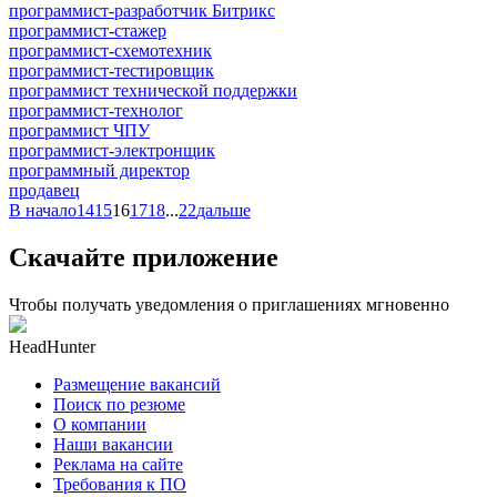
программист-разработчик Битрикс
программист-стажер
программист-схемотехник
программист-тестировщик
программист технической поддержки
программист-технолог
программист ЧПУ
программист-электронщик
программный директор
продавец
В начало
14
15
16
17
18
...
22
дальше
Скачайте приложение
Чтобы получать уведомления о приглашениях мгновенно
HeadHunter
Размещение вакансий
Поиск по резюме
О компании
Наши вакансии
Реклама на сайте
Требования к ПО