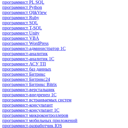
программист PL SQL
программист Python
программист QlikView
программист Ruby
программист SQL
программист T-SQL
программист Unity
программист VBA
программист WordPress
программист-администратор 1С
программист-аналитик
программист-аналитик 1С
программист АСУ ТП
программист баз данных
программист Битрикс
программист Битрикс24
программист Битрикс Bitrix
программист-верстальщик
программист-внедренец 1С
программист встраиваемых систем
программист-консультант
программист-консультант 1C
программист микроконтроллеров
программист мобильных приложений
программист-разработчик IOS