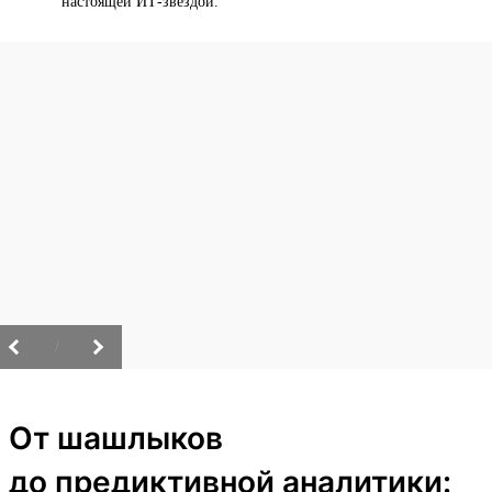
настоящей ИТ-звездой.
/
От шашлыков
до предиктивной аналитики: