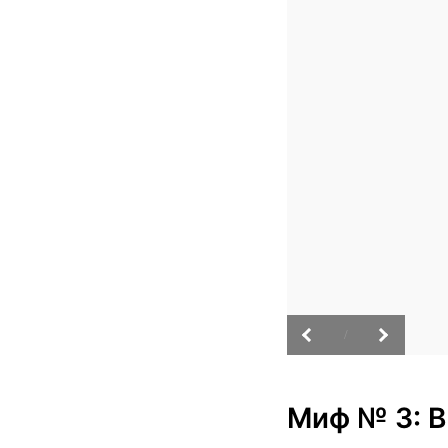
/
Миф № 3: В