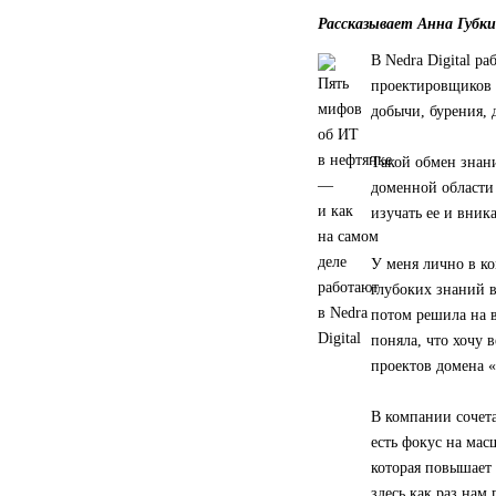
Рассказывает Анна Губки
В Nedra Digital р
проектировщиков 
добычи, бурения, 
Такой обмен знани
доменной области 
изучать ее и вника
У меня лично в к
глубоких знаний в
потом решила на в
поняла, что хочу 
проектов домена 
В компании сочета
есть фокус на ма
которая повышает 
здесь как раз нам