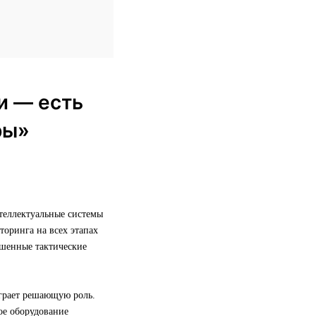
и — есть
ры»
теллектуальные системы
торинга на всех этапах
ешенные тактические
грает решающую роль.
кое оборудование