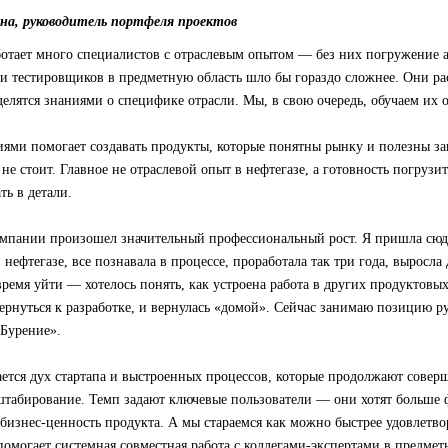
на, руководитель портфеля проектов
аботает много специалистов с отраслевым опытом — без них погружение 
и тестировщиков в предметную область шло бы гораздо сложнее. Они ра
делятся знаниями о специфике отрасли. Мы, в свою очередь, обучаем их 
ями помогает создавать продукты, которые понятны рынку и полезны за
не стоит. Главное не отраслевой опыт в нефтегазе, а готовность погрузит
ть в детали.
омпании произошел значительный профессиональный рост. Я пришла сюд
 нефтегазе, все познавала в процессе, проработала так три года, выросла
ремя уйти — хотелось понять, как устроена работа в других продуктовых
вернуться к разработке, и вернулась «домой». Сейчас занимаю позицию р
«Бурение».
ется дух стартапа и выстроенных процессов, которые продолжают соверше
сштабирование. Темп задают ключевые пользователи — они хотят больше
бизнес-ценность продукта. А мы стараемся как можно быстрее удовлетв
 помогает системная совместная работа с коллегами-экспертами в предмет