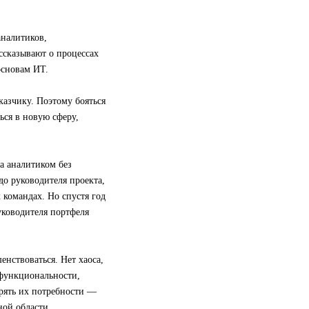
аналитиков,
ссказывают о процессах
основам ИТ.
казчику. Поэтому бояться
ься в новую сферу,
а аналитиком без
 до руководителя проекта,
 командах. Но спустя год
уководителя портфеля
нствоваться. Нет хаоса,
 функциональности,
орять их потребности —
ной области.