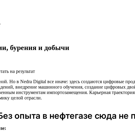
т
и, бурения и добычи
тать на результат
ной. Но в Nedra Digital все иначе: здесь создаются цифровые пр
дений, внедрение машинного обучения, создание цифровых дво
енным инструментам импортозамещения. Карьерная траектория 
мику целой отрасли.
Без опыта в нефтегазе сюда не 
ле: