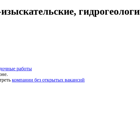
изыскательские, гидрогеологи
едочные работы
оне.
треть
компании без открытых вакансий