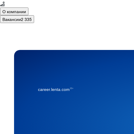
О компании
Вакансии
2 335
16+
career.lenta.com