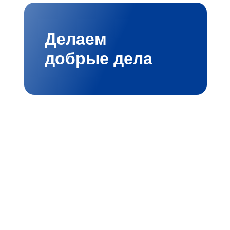
Делаем
добрые дела
мбициозными проектами