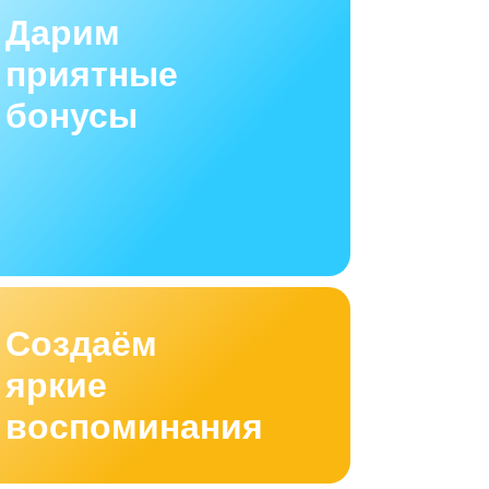
Дарим
приятные
бонусы
Создаём
яркие
воспоминания