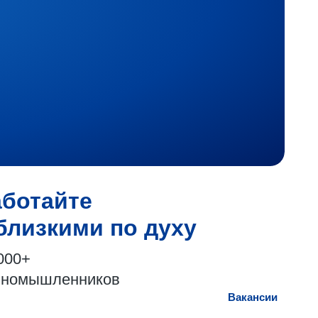
аботайте
близкими по духу
000+
иномышленников
Вакансии