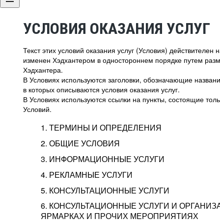
УСЛОВИЯ ОКАЗАНИЯ УСЛУГ
Текст этих условий оказания услуг (Условия) действителен
изменен Хэдхантером в одностороннем порядке путем раз
Хэдхантера.
В Условиях используются заголовки, обозначающие название
в которых описываются условия оказания услуг.
В Условиях используются ссылки на пункты, состоящие тольк
Условий.
1. ТЕРМИНЫ И ОПРЕДЕЛЕНИЯ
2. ОБЩИЕ УСЛОВИЯ
3. ИНФОРМАЦИОННЫЕ УСЛУГИ
1.1. Хэдхантер, или
Хэдхантер, ООО «Хэдх
4. РЕКЛАМНЫЕ УСЛУГИ
HeadHunter, или
г. Москва, внутригор
2.1. Типы и статусы регистрации
5. КОНСУЛЬТАЦИОННЫЕ УСЛУГИ
Исполнитель
Тверской,
2-я
Брестска
Типы регистрации
3.1. Предоставление доступа к базе данн
2.2. Активация услуг
6. КОНСУЛЬТАЦИОННЫЕ УСЛУГИ И ОРГАНИЗ
о трудоустройстве с возможностью просмо
Описание и активация
ЯРМАРКАХ И ПРОЧИХ МЕРОПРИЯТИЯХ
Хэдхантер — администра
2.1.1. Заказчику может быть присвоен один
4.0. Общие условия оказания рекламных ус