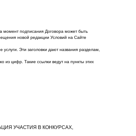
 на момент подписания Договора может быть
мещения новой редакции Условий на Сайте
 услуги. Эти заголовки дают названия разделам,
о из цифр. Такие ссылки ведут на пункты этих
антер», ИНН 7718620740, адрес: 125047,
одская территория Муниципальный округ
я улица, дом 48, помещ. 25
ых резюме с предложениями Соискателей
АЦИЯ УЧАСТИЯ В КОНКУРСАХ,
тра контактной информации Соискателя
тор сайтов: hh.ru, talantix.ru и других
 из Типов регистраций.
луг