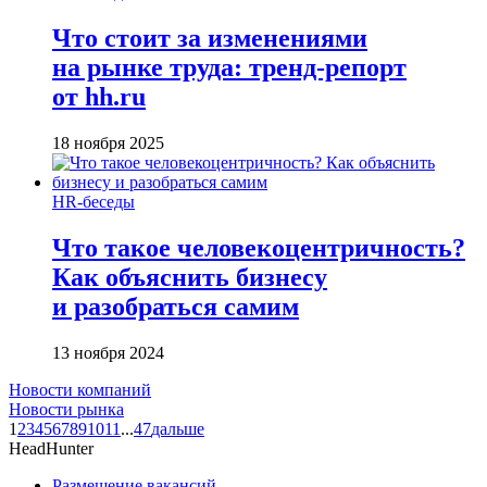
Что стоит за изменениями
на рынке труда: тренд-репорт
от hh.ru
18 ноября 2025
HR-беседы
Что такое человеко­центричность?
Как объяснить бизнесу
и разобраться самим
13 ноября 2024
Новости компаний
Новости рынка
1
2
3
4
5
6
7
8
9
10
11
...
47
дальше
HeadHunter
Размещение вакансий