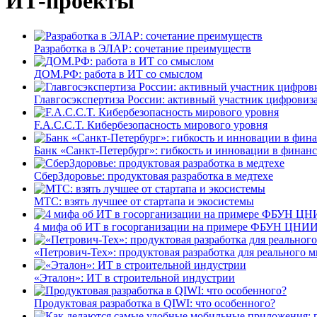
ИТ-проекты
Разработка в ЭЛАР: сочетание преимуществ
ДОМ.РФ: работа в ИТ со смыслом
Главгосэкспертиза России: активный участник цифровиз
F.A.C.C.T. Кибербезопасность мирового уровня
Банк «Санкт-Петербург»: гибкость и инновации в финан
СберЗдоровье: продуктовая разработка в медтехе
МТС: взять лучшее от стартапа и экосистемы
4 мифа об ИТ в госорганизации на примере ФБУН ЦНИИ
«Петрович-Тех»: продуктовая разработка для реального м
«Эталон»: ИТ в строительной индустрии
Продуктовая разработка в QIWI: что особенного?