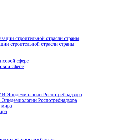
ации строительной отрасли страны
совой сфере
 Эпидемиологии Роспотребнадзора
ира