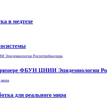
ка в медтехе
косистемы
а примере ФБУН ЦНИИ Эпидемиологии Ро
ботка для реального мира