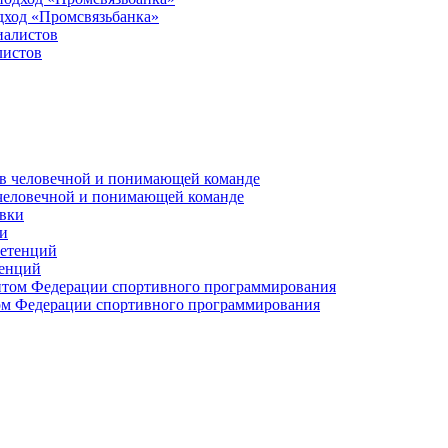
дход «Промсвязьбанка»
листов
 человечной и понимающей команде
и
тенций
м Федерации спортивного программирования