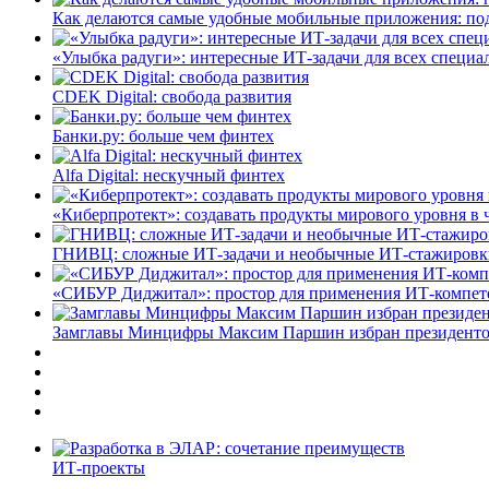
Как делаются самые удобные мобильные приложения: по
«Улыбка радуги»: интересные ИТ-задачи для всех специа
CDEK Digital: свобода развития
Банки.ру: больше чем финтех
Alfa Digital: нескучный финтех
«Киберпротект»: создавать продукты мирового уровня в
ГНИВЦ: сложные ИТ‑задачи и необычные ИТ‑стажировк
«СИБУР Диджитал»: простор для применения ИТ-компе
Замглавы Минцифры Максим Паршин избран президенто
ИТ-проекты