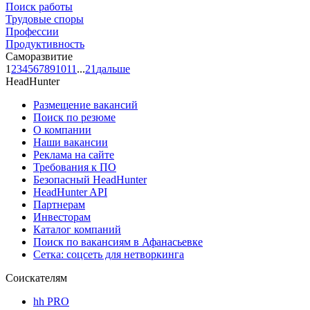
Поиск работы
Трудовые споры
Профессии
Продуктивность
Саморазвитие
1
2
3
4
5
6
7
8
9
10
11
...
21
дальше
HeadHunter
Размещение вакансий
Поиск по резюме
О компании
Наши вакансии
Реклама на сайте
Требования к ПО
Безопасный HeadHunter
HeadHunter API
Партнерам
Инвесторам
Каталог компаний
Поиск по вакансиям в Афанасьевке
Сетка: соцсеть для нетворкинга
Соискателям
hh PRO