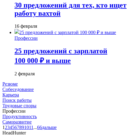
30 предложений для тех, кто ищет
работу вахтой
16 февраля
Профессии
25 предложений с зарплатой
100 000 ₽ и выше
2 февраля
Резюме
Собеседование
Карьера
Поиск работы
Трудовые споры
Профессии
Продуктивность
Саморазвитие
1
2
3
4
5
6
7
8
9
10
11
...
66
дальше
HeadHunter