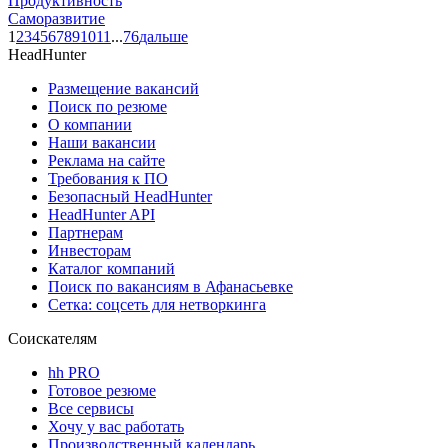
Продуктивность
Саморазвитие
1
2
3
4
5
6
7
8
9
10
11
...
76
дальше
HeadHunter
Размещение вакансий
Поиск по резюме
О компании
Наши вакансии
Реклама на сайте
Требования к ПО
Безопасный HeadHunter
HeadHunter API
Партнерам
Инвесторам
Каталог компаний
Поиск по вакансиям в Афанасьевке
Сетка: соцсеть для нетворкинга
Соискателям
hh PRO
Готовое резюме
Все сервисы
Хочу у вас работать
Производственный календарь