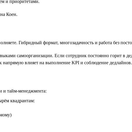
ем и приоритетами.
на Коен.
олняете. Гибридный формат, многозадачность и работа без пост
выками самоорганизации. Если сотрудник постоянно горит в дедл
к напрямую влияет на выполнение KPI и соблюдение дедлайнов.
и и тайм-менеджмента:
ырём квадрантам:
амому)