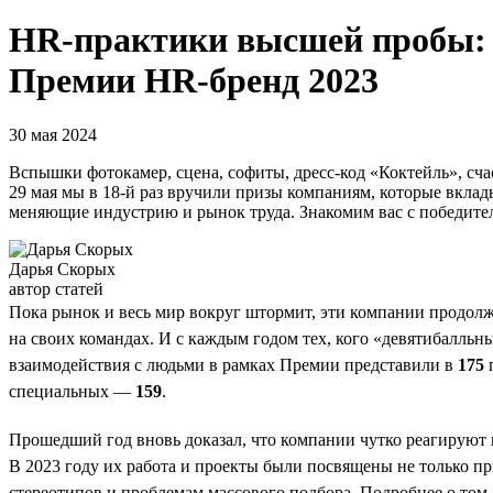
HR-практики высшей пробы: к
Премии HR-бренд 2023
30 мая 2024
Вспышки фотокамер, сцена, софиты, дресс-код «Коктейль», сча
29 мая мы в 18-й раз вручили призы компаниям, которые вкла
меняющие индустрию и рынок труда. Знакомим вас с победител
Дарья Скорых
автор статей
Пока рынок и весь мир вокруг штормит, эти компании продолжа
на своих командах. И с каждым годом тех, кого «девятибалль
взаимодействия с людьми в рамках Премии представили в
175
п
специальных —
159
.
Прошедший год вновь доказал, что компании чутко реагируют 
В 2023 году их работа и проекты были посвящены не только п
стереотипов и проблемам массового подбора. Подробнее о том