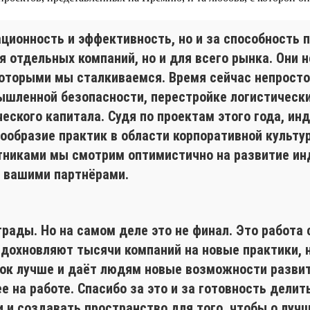
ационность и эффективность, но и за способность 
я отдельных компаний, но и для всего рынка. Они н
оторыми мы сталкиваемся. Время сейчас непростое
ышленной безопасности, перестройке логистически
еского капитала. Судя по проектам этого года, инд
образие практик в области корпоративной культур
стниками мы смотрим оптимистично на развитие ин
ь вашими партнёрами.
грады. Но на самом деле это не финал. Это работа
дохновляют тысячи компаний на новые практики, н
нок лучше и даёт людям новые возможности развит
е на работе. Спасибо за это и за готовность дели
 и создавать пространство для того, чтобы о лучш