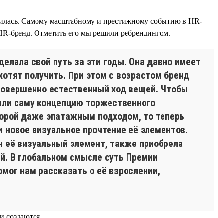
новилась. Самому масштабному и престижному событию в HR-
 HR-бренд. Отметить его мы решили ребрендингом.
делала свой путь за эти годы. Она давно имеет
хотят получить. При этом с возрастом бренд
 совершенно естественный ход вещей. Чтобы
или саму концепцию торжественного
порой даже эпатажным подходом, то теперь
 новое визуальное прочтение её элементов.
н её визуальный элемент, также приобрела
ой. В глобальном смысле суть Премии
омог нам рассказать о её взрослении,
и создаются.