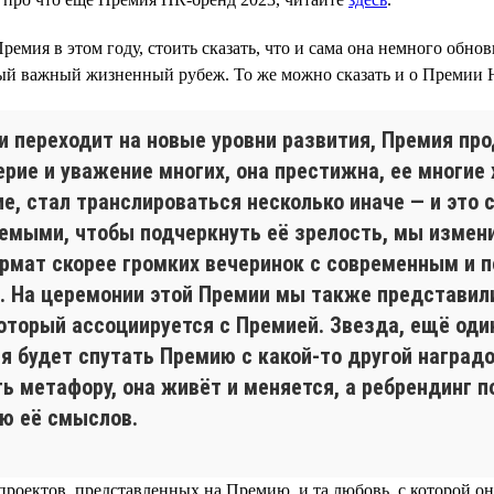
ремия в этом году, стоить сказать, что и сама она немного об
ервый важный жизненный рубеж. То же можно сказать и о Премии
и переходит на новые уровни развития, Премия про
рие и уважение многих, она престижна, ее многие 
е, стал транслироваться несколько иначе — и это
емыми, чтобы подчеркнуть её зрелость, мы измен
ормат скорее громких вечеринок с современным и 
. На церемонии этой Премии мы также представили
который ассоциируется с Премией. Звезда, ещё оди
я будет спутать Премию с какой-то другой наград
ь метафору, она живёт и меняется, а ребрендинг п
ию её смыслов.
 проектов, представленных на Премию, и та любовь, с которой он