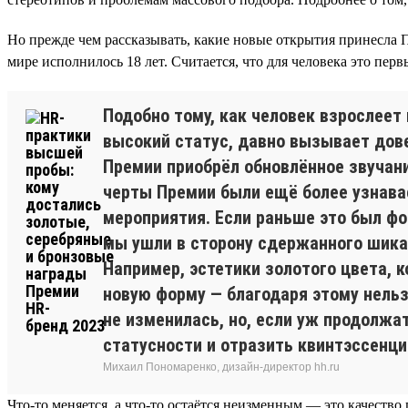
Но прежде чем рассказывать, какие новые открытия принесла П
мире исполнилось 18 лет. Считается, что для человека это п
Подобно тому, как человек взрослеет 
высокий статус, давно вызывает дове
Премии приобрёл обновлённое звучани
черты Премии были ещё более узнава
мероприятия. Если раньше это был ф
мы ушли в сторону сдержанного шика
Например, эстетики золотого цвета, 
новую форму — благодаря этому нельз
не изменилась, но, если уж продолжат
статусности и отразить квинтэссенц
Михаил Пономаренко, дизайн-директор hh.ru
Что-то меняется, а что-то остаётся неизменным — это качество