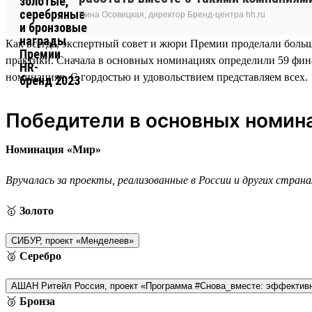
Нина Осовицкая, директор Бренд-центра hh.ru
Как всегда, экспертный совет и жюри Премии проделали бол
практики. Сначала в основных номинациях определили 59 фин
номинациях. С гордостью и удовольствием представляем всех.
Победители в основных номин
Номинация «Мир»
Вручалась за проекты, реализованные в России и других странах
🥇
Золото
СИБУР, проект «Менделеев»
🥈
Серебро
АШАН Ритейл Россия, проект «Программа #Снова_вместе: эффектив
🥉
Бронза