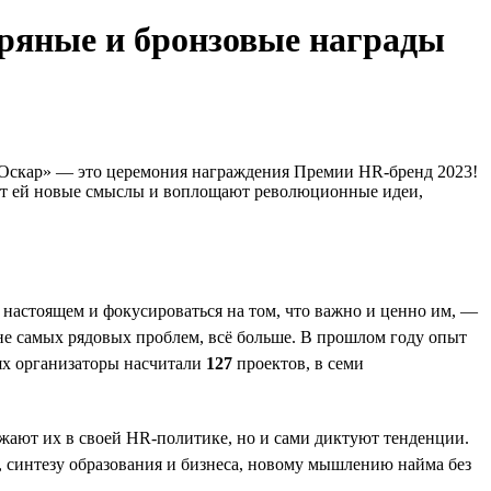
бряные и бронзовые награды
я «Оскар» — это церемония награждения Премии HR-бренд 2023!
ают ей новые смыслы и воплощают революционные идеи,
 настоящем и фокусироваться на том, что важно и ценно им, —
 не самых рядовых проблем, всё больше. В прошлом году опыт
ях организаторы насчитали
127
проектов, в семи
жают их в своей HR-политике, но и сами диктуют тенденции.
 синтезу образования и бизнеса, новому мышлению найма без