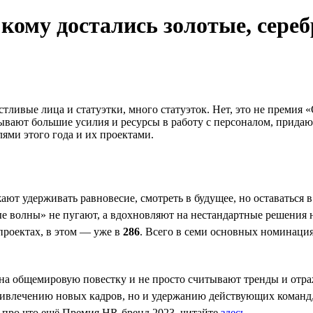
ому достались золотые, сере
стливые лица и статуэтки, много статуэток. Нет, это не преми
дывают большие усилия и ресурсы в работу с персоналом, прид
ями этого года и их проектами.
ют удерживать равновесие, смотреть в будущее, но оставаться в
ные волны» не пугают, а вдохновляют на нестандартные решения
роектах, в этом — уже в
286
. Всего в семи основных номинаци
на общемировую повестку и не просто считывают тренды и отра
ривлечению новых кадров, но и удержанию действующих команд,
, про что ещё Премия HR-бренд 2023, читайте
здесь
.