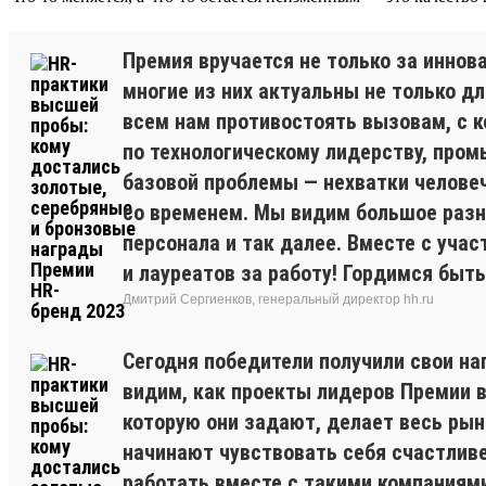
Премия вручается не только за иннов
многие из них актуальны не только дл
всем нам противостоять вызовам, с к
по технологическому лидерству, пром
базовой проблемы — нехватки человеч
со временем. Мы видим большое разно
персонала и так далее. Вместе с уча
и лауреатов за работу! Гордимся быт
Дмитрий Сергиенков, генеральный директор hh.ru
Сегодня победители получили свои на
видим, как проекты лидеров Премии в
которую они задают, делает весь ры
начинают чувствовать себя счастливе
работать вместе с такими компаниями