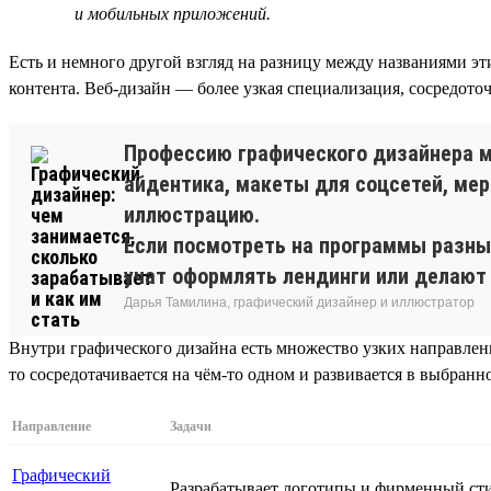
и мобильных приложений.
Есть и немного другой взгляд на разницу между названиями эт
контента. Веб-дизайн — более узкая специализация, сосредото
Профессию графического дизайнера мо
айдентика, макеты для соцсетей, мер
иллюстрацию.
Если посмотреть на программы разных 
учат оформлять лендинги или делают 
Дарья Тамилина, графический дизайнер и иллюстратор
Внутри графического дизайна есть множество узких направлен
то сосредотачивается на чём-то одном и развивается в выбранн
Направление
Задачи
Графический
Разрабатывает логотипы и фирменный стил