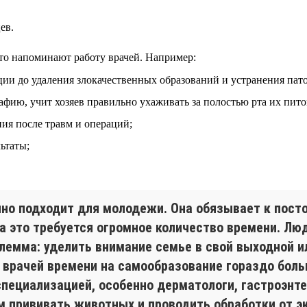
ев.
-то напоминают работу врачей. Например:
ции до удаления злокачественных образований и устранения пат
афию, учит хозяев правильно ухаживать за полостью рта их пито
ия после травм и операций;
ьтаты;
чно подходит для молодежи. Она обязывает к пост
на это требуется огромное количество времени. 
илемма: уделить внимание семье в свой выходной и
 врачей времени на самообразование гораздо боль
пециализацией, особенно дерматологи, гастроэнтер
 прививать животных и проводить обработки от эк