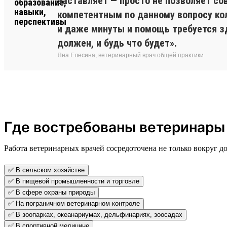
заставляет — просто не позволяет со
компетентным по данному вопросу колл
и даже минуты и помощь требуется зд
должен, и будь что будет».
Яна Елесина, ветеринарный врач общей практики
Где востребованы ветеринары
Работа ветеринарных врачей сосредоточена не только вокруг 
✅ В сельском хозяйстве
✅ В пищевой промышленности и торговле
✅ В сфере охраны природы
✅ На пограничном ветеринарном контроле
✅ В зоопарках, океанариумах, дельфинариях, зоосадах
✅ В спортивной медицине