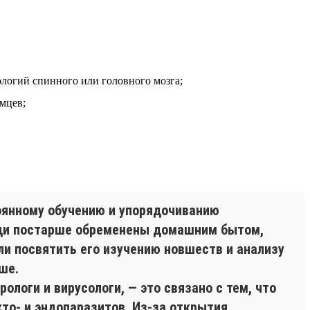
ологий спинного или головного мозга;
мцев;
оянному обучению и упорядочиванию
Люди постарше обременены домашним бытом,
ли посвятить его изучению новшеств и анализу
ше.
ологи и вирусологи, — это связано с тем, что
то- и эндопаразитов. Из-за открытия