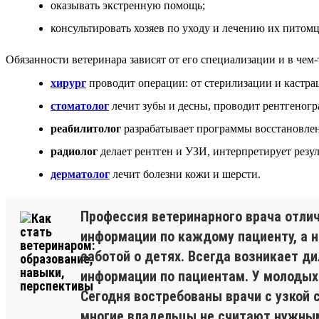
оказывать экстренную помощь;
консультировать хозяев по уходу и лечению их питомц
Обязанности ветеринара зависят от его специализации и в чем
хирург
проводит операции: от стерилизации и кастра
стоматолог
лечит зубы и десны, проводит рентгеногр
реабилитолог
разрабатывает программы восстановлен
радиолог
делает рентген и УЗИ, интерпретирует резул
дерматолог
лечит болезни кожи и шерсти.
Профессия ветеринарного врача отли
информации по каждому пациенту, а 
заботой о детях. Всегда возникает д
информации по пациентам. У молодых
Сегодня востребованы врачи с узкой с
многие владельцы не считают нужным