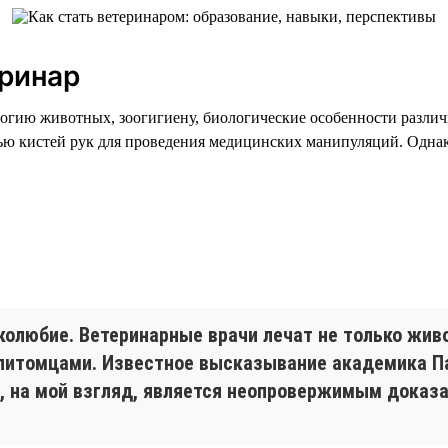
еринар
гию животных, зоогигиену, биологические особенности различн
ю кистей рук для проведения медицинских манипуляций. Однако
олюбие. Ветеринарные врачи лечат не только живо
 питомцами. Известное высказывание академика П
», на мой взгляд, является неопровержимым доказ