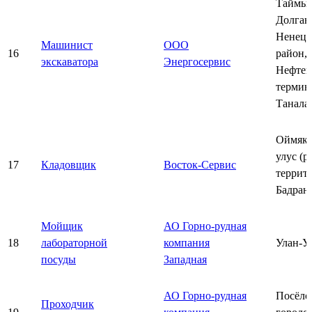
Таймы
Долган
Ненец
Машинист
ООО
16
район,
экскаватора
Энергосервис
Нефтен
термин
Танала
Оймяко
улус (р
17
Кладовщик
Восток-Сервис
террит
Бадран
Мойщик
АО Горно-рудная
18
лабораторной
компания
Улан-У
посуды
Западная
АО Горно-рудная
Посёло
Проходчик