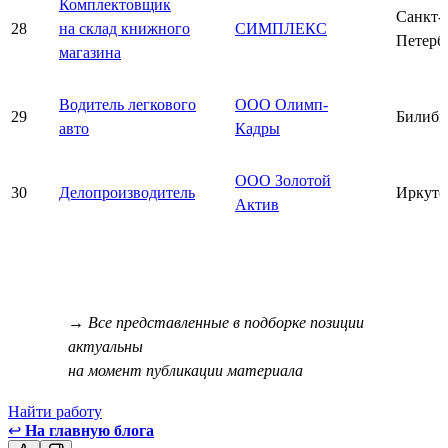
Комплектовщик
Санкт-
28
на склад книжного
СИМПЛЕКС
Петерб
магазина
Водитель легкового
ООО Олимп-
29
Билиби
авто
Кадры
ООО Золотой
30
Делопроизводитель
Иркутс
Актив
→ Все представленные в подборке позиции
актуальны
на момент публикации материала
Найти работу
↩
На главную блога