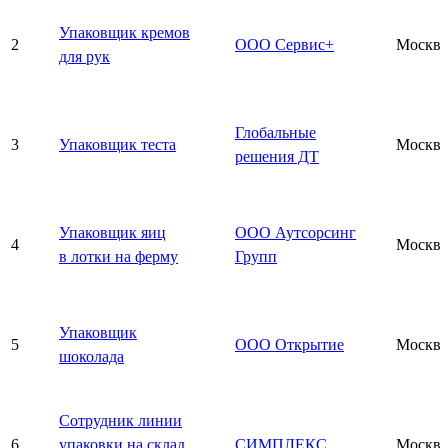
Упаковщик кремов
2
ООО Сервис+
Москва
для рук
Глобальные
3
Упаковщик теста
Москва
решения ДТ
Упаковщик яиц
ООО Аутсорсинг
4
Москва
в лотки на ферму
Групп
Упаковщик
5
ООО Открытие
Москва
шоколада
Сотрудник линии
6
упаковки на склад
СИМПЛЕКС
Москва