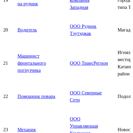
19
компания
городс
на рудник
Западная
типа Т
ООО Рудник
20
Водитель
Магада
Тэутэджак
Игняли
Машинист
местор
21
фронтального
ООО ТрансРегион
Катанг
погрузчика
район
ООО Северные
22
Помощник повара
Подоль
Сети
ООО
Управляющая
23
Механик
Новоси