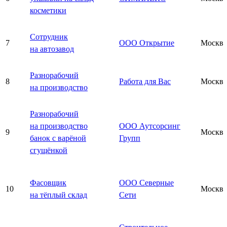
косметики
Сотрудник
7
ООО Открытие
Москва
на автозавод
Разнорабочий
8
Работа для Вас
Москва
на производство
Разнорабочий
на производство
ООО Аутсорсинг
9
Москва
банок с варёной
Групп
сгущёнкой
Фасовщик
ООО Северные
10
Москва
на тёплый склад
Сети