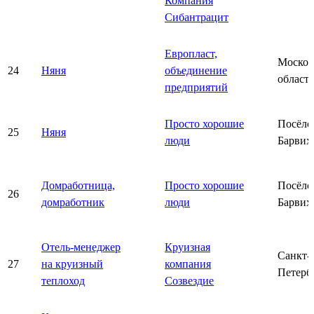
Компания
Сибантрацит
Европласт,
Москов
24
Няня
объединение
область
предприятий
Просто хорошие
Посёло
25
Няня
люди
Барвих
Домработница,
Просто хорошие
Посёло
26
домработник
люди
Барвих
Отель-менеджер
Круизная
Санкт-
27
на круизный
компания
Петерб
теплоход
Созвездие