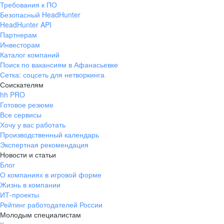
Требования к ПО
pr@ural.hh.ru
Безопасный HeadHunter
HeadHunter API
Краснодар
Партнерам
Инвесторам
ул. Янковского, д. 169, 7 этаж,
Каталог компаний
706 каб.
Поиск по вакансиям в Афанасьевке
+7 861 205-55-57
Сетка: соцсеть для нетворкинга
pr@krd.hh.ru
Соискателям
hh PRO
Готовое резюме
Владивосток
Все сервисы
пер. Ланинский д. 4, офис 3.4
Хочу у вас работать
Производственный календарь
+7 423 202-33-28
Экспертная рекомендация
pr@dv.hh.ru
Новости и статьи
Блог
Новосибирск
О компаниях в игровой форме
Жизнь в компании
ул. Большевистская, д. 35,
ИТ-проекты
помещение 21
Рейтинг работодателей России
+7 383 207-94-64
Молодым специалистам