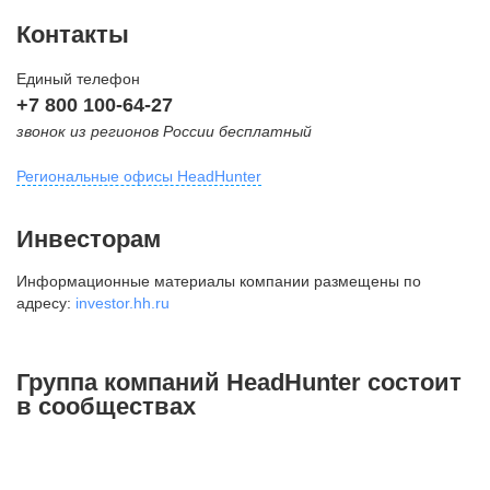
Контакты
Единый телефон
+7 800 100-64-27
звонок из регионов России бесплатный
Региональные офисы HeadHunter
Москва
Инвесторам
внутригородская территория
Информационные материалы компании размещены по
Муниципальный округ Тверской,
адресу:
investor.hh.ru
2-я Брестская ул., д. 48,
помещение 25
+7 495 974-64-27
Группа компаний HeadHunter состоит
+7 495 980-64-27
в сообществах
+7 495 134-92-24
press@hh.ru