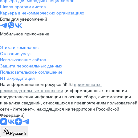
Карьера для молодых специалистов
pr@nsk.hh.ru
Школа программистов
Карьера в некоммерческих организациях
Минск
Боты для уведомлений
пр-т Дзержинского, д. 57,
10 этаж, помещение 45-1
Мобильное приложение
+375 (17)
336-03-02
Этика и комплаенс
pr@rabota.by
Оказание услуг
Использование сайтов
Алматы
Защита персональных данных
Пользовательское соглашение
пр. Абая, д. 151, БЦ Алатау,
ИТ аккредитация
12 этаж, офис 1209
На информационном ресурсе hh.ru
применяются
+7 727 232-13-13
рекомендательные технологии
(информационные технологии
pr@headhunter.com.kz
предоставления информации на основе сбора, систематизации
и анализа сведений, относящихся к предпочтениям пользователей
сети «Интернет», находящихся на территории Российской
Федерации)
Русский