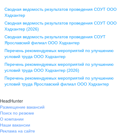
Сводная ведомость результатов проведения СОУТ ООО
Воронеж
Хэдхантер
Сводная ведомость результатов проведения СОУТ ООО
ул. Комиссаржевской, д. 10,
Хэдхантер (2026)
офис 1212
Сводная ведомость результатов проведения СОУТ
+7 473 280-05-05
Ярославский филиал ООО Хэдхантер
pr@vrn.hh.ru
Перечень рекомендуемых мероприятий по улучшению
условий труда ООО Хэдхантер
Казань
Перечень рекомендуемых мероприятий по улучшению
ул. Спартаковская, д. 2А, этаж 3,
условий труда ООО Хэдхантер (2026)
помещение 15
Перечень рекомендуемых мероприятий по улучшению
условий труда Ярославский филиал ООО Хэдхантер
+7 843 212-12-50
pr@kzn.hh.ru
HeadHunter
Размещение вакансий
Екатеринбург
Поиск по резюме
ул. Боевых Дружин, стр. 20,
О компании
5 этаж, офис 505, 521
Наши вакансии
Реклама на сайте
+7 343 226-79-99