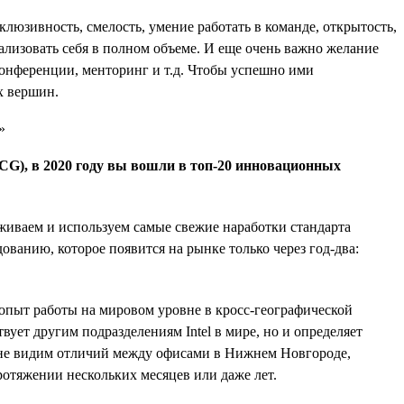
нклюзивность, смелость, умение работать в команде, открытость,
еализовать себя в полном объеме. И еще очень важно желание
конференции, менторинг и т.д. Чтобы успешно ими
х вершин.
(BCG), в 2020 году вы вошли в топ-20 инновационных
рживаем и используем самые свежие наработки стандарта
дованию, которое появится на рынке только через год-два:
 опыт работы на мировом уровне в кросс-географической
твует другим подразделениям Intel в мире, но и определяет
ы не видим отличий между офисами в Нижнем Новгороде,
ротяжении нескольких месяцев или даже лет.