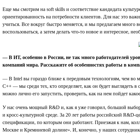
Еще мы смотрим на soft skills и соответствие кандидата культу
ориентированность на потребности клиентов. Для нас это важн
учиться. Все вокруг быстро меняется, и мы предлагаем много
воспользоваться, а затем делать что-то новое и интересное, н
— В ИТ, особенно в России, не так много работодателей уро
компаний мира. Расскажите об особенностях работы в комп
— В Intel вы гораздо ближе к передовым технологиям, чем во
С++ — мы среди тех, кто определяет, как он будет выглядеть в
можно лично его запустить, проверить, как на нем пойдет како
У нас очень мощный R&D и, как я уже говорил, большой выбор
и кросс-культурной среде. За 20 лет работы российский R&D-цен
спецификации, по которым они работают. Приезжая к нам, кол
Москве и Кремниевой долине». И, конечно, у наших сотруднико