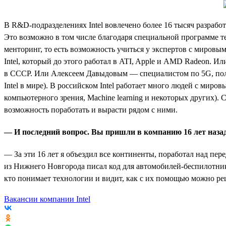
В R&D-подразделениях Intel вовлечено более 16 тысяч разрабо
Это возможно в том числе благодаря специальной программе тех
менторинг, то есть возможность учиться у экспертов с миро
Intel, который до этого работал в ATI, Apple и AMD Radeon. 
в СССР. Или Алексеем Давыдовым — специалистом по 5G, получ
Intel в мире). В российском Intel работает много людей с миров
компьютерного зрения, Machine learning и некоторых других). 
возможность поработать и вырасти рядом с ними.
— И последний вопрос. Вы пришли в компанию 16 лет назад
— За эти 16 лет я объездил все континенты, поработал над п
из Нижнего Новгорода писал код для автомобилей-беспилотник
кто понимает технологии и видит, как с их помощью можно реш
Вакансии компании Intel