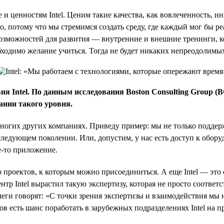
ре и ценностям Intel. Ценим такие качества, как вовлеченность, и
о, потому что мы стремимся создать среду, где каждый мог бы р
 возможностей для развития — внутренние и внешние тренинги, 
еобходимо желание учиться. Тогда не будет никаких непреодолимы
вня Intel. По данным исследования Boston Consulting Group 
ании такого уровня.
 многих других компаниях. Приведу пример: мы не только подде
 следующем поколении. Или, допустим, у нас есть доступ к обору
е-то приложение.
 проектов, к которым можно присоединиться. А еще Intel — это
тр Intel вырастил такую экспертизу, которая не просто соответс
леги говорят: «С точки зрения экспертизы и взаимодействия м
в есть шанс поработать в зарубежных подразделениях Intel на п