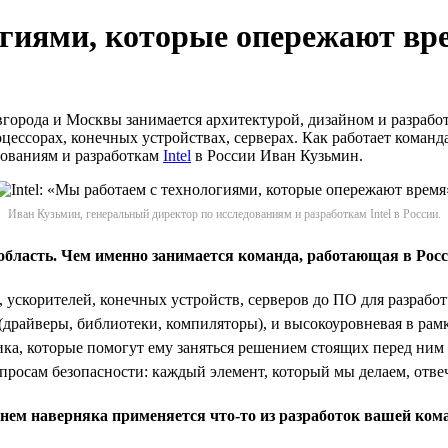
логиями, которые опережают вр
 Новгорода и Москвы занимается архитектурой, дизайном и разраб
цессорах, конечных устройствах, серверах. Как работает коман
дованиям и разработкам
Intel
в России Иван Кузьмин.
Иван Кузьмин, генеральный директор по исследованиям и разработкам Intel в России.
область
.
Чем именно занимается команда, работающая в Рос
 ускорителей, конечных устройств, серверов до ПО для разрабо
а (драйверы, библиотеки, компиляторы), и высокоуровневая в р
а, которые помогут ему заняться решением стоящих перед ним п
опросам безопасности: каждый элемент, который мы делаем, отв
в нем наверняка применяется что-то из разработок вашей ко