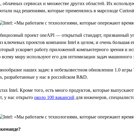
 облачных сервисах и множестве других областей. Их использу
ботали над решениями, которые применялись в марсоходе Curiosit
ициозный проект oneAPI — открытый стандарт, призванный упр
н из ключевых проектов компании Intel в целом, и очень большая 
торый ускоряет работу приложений компьютерного зрения и иск
 всему миру используют его для оптимизации задач машинного 
нообразие наших задач: в небезызвестном обновлении 1.0 игры 
ks, разработанные у нас в российском R&D.
тах Intel. Кроме того, есть много продуктов, которые выпуска
т, у нас открыто
около 100 вакансий
для инженеров, специалисто
 команде?