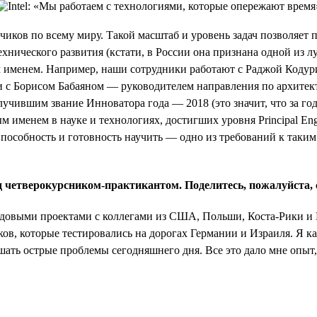
тчиков по всему миру. Такой масштаб и уровень задач позволяет
нического развития (кстати, в России она признана одной из луч
вым именем. Например, наши сотрудники работают с Раджой Код
Или с Борисом Бабаяном — руководителем направления по архите
ившим звание Инноватора года — 2018 (это значит, что за год 
ым именем в науке и технологиях, достигших уровня Principal Eng
Способность и готовность научить — одно из требований к таким
 четверокурсником-практикантом. Поделитесь, пожалуйста, 
ередовыми проектами с коллегами из США, Польши, Коста-Рики и
ов, которые тестировались на дорогах Германии и Израиля. Я 
ать острые проблемы сегодняшнего дня. Все это дало мне опыт, 