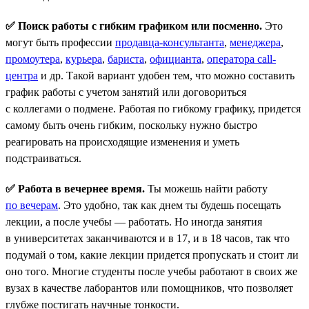
✅ Поиск работы с гибким графиком или посменно.
Это
могут быть профессии
продавца-консультанта
,
менеджера
,
промоутера
,
курьера
,
бариста
,
официанта
,
оператора call-
центра
и др. Такой вариант удобен тем, что можно составить
график работы с учетом занятий или договориться
с коллегами о подмене. Работая по гибкому графику, придется
самому быть очень гибким, поскольку нужно быстро
реагировать на происходящие изменения и уметь
подстраиваться.
✅ Работа в вечернее время.
Ты можешь найти работу
по вечерам
. Это удобно, так как днем ты будешь посещать
лекции, а после учебы — работать. Но иногда занятия
в университетах заканчиваются и в 17, и в 18 часов, так что
подумай о том, какие лекции придется пропускать и стоит ли
оно того. Многие студенты после учебы работают в своих же
вузах в качестве лаборантов или помощников, что позволяет
глубже постигать научные тонкости.